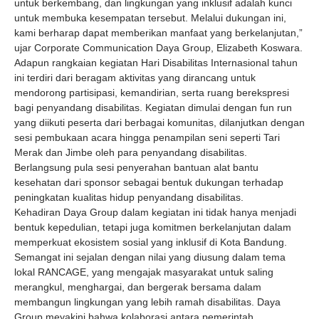
untuk berkembang, dan lingkungan yang inklusif adalah kunci
untuk membuka kesempatan tersebut. Melalui dukungan ini,
kami berharap dapat memberikan manfaat yang berkelanjutan,”
ujar Corporate Communication Daya Group, Elizabeth Koswara.
Adapun rangkaian kegiatan Hari Disabilitas Internasional tahun
ini terdiri dari beragam aktivitas yang dirancang untuk
mendorong partisipasi, kemandirian, serta ruang berekspresi
bagi penyandang disabilitas. Kegiatan dimulai dengan fun run
yang diikuti peserta dari berbagai komunitas, dilanjutkan dengan
sesi pembukaan acara hingga penampilan seni seperti Tari
Merak dan Jimbe oleh para penyandang disabilitas.
Berlangsung pula sesi penyerahan bantuan alat bantu
kesehatan dari sponsor sebagai bentuk dukungan terhadap
peningkatan kualitas hidup penyandang disabilitas.
Kehadiran Daya Group dalam kegiatan ini tidak hanya menjadi
bentuk kepedulian, tetapi juga komitmen berkelanjutan dalam
memperkuat ekosistem sosial yang inklusif di Kota Bandung.
Semangat ini sejalan dengan nilai yang diusung dalam tema
lokal RANCAGE, yang mengajak masyarakat untuk saling
merangkul, menghargai, dan bergerak bersama dalam
membangun lingkungan yang lebih ramah disabilitas. Daya
Group meyakini bahwa kolaborasi antara pemerintah,