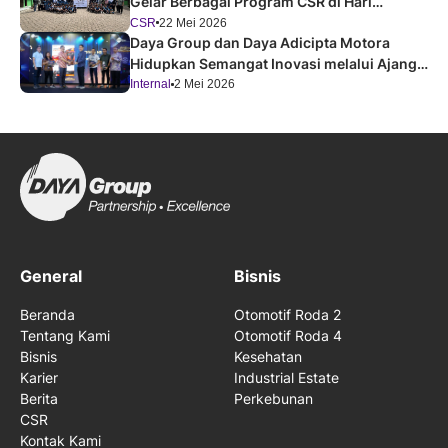
Gelar Berbagai Program CSR di Hari
Pendidikan Nasional 2026
CSR
22 Mei 2026
Daya Group dan Daya Adicipta Motora
Hidupkan Semangat Inovasi melalui Ajang
Festival Improvement 2026
Internal
2 Mei 2026
General
Bisnis
Beranda
Otomotif Roda 2
Tentang Kami
Otomotif Roda 4
Bisnis
Kesehatan
Karier
Industrial Estate
Berita
Perkebunan
CSR
Kontak Kami