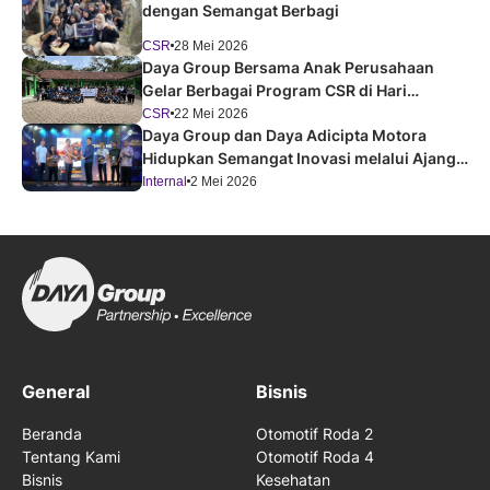
dengan Semangat Berbagi
CSR
28 Mei 2026
Daya Group Bersama Anak Perusahaan
Gelar Berbagai Program CSR di Hari
Pendidikan Nasional 2026
CSR
22 Mei 2026
Daya Group dan Daya Adicipta Motora
Hidupkan Semangat Inovasi melalui Ajang
Festival Improvement 2026
Internal
2 Mei 2026
General
Bisnis
Beranda
Otomotif Roda 2
Tentang Kami
Otomotif Roda 4
Bisnis
Kesehatan