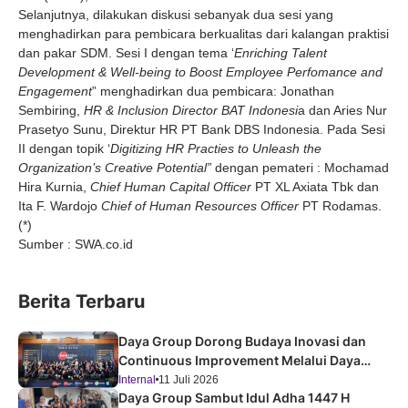
Selanjutnya, dilakukan diskusi sebanyak dua sesi yang
menghadirkan para pembicara berkualitas dari kalangan praktisi
dan pakar SDM. Sesi I dengan tema ‘
Enriching Talent
Development & Well-being to Boost Employee Perfomance and
Engagement
” menghadirkan dua pembicara: Jonathan
Sembiring,
HR & Inclusion Director BAT Indonesi
a dan Aries Nur
Prasetyo Sunu, Direktur HR PT Bank DBS Indonesia. Pada Sesi
II dengan topik ‘
Digitizing HR Practies to Unleash the
Organization’s Creative Potential”
dengan pemateri : Mochamad
Hira Kurnia,
Chief Human Capital Officer
PT XL Axiata Tbk dan
Ita F. Wardojo
Chief of Human Resources Officer
PT Rodamas.
(*)
Sumber : SWA.co.id
Berita Terbaru
Daya Group Dorong Budaya Inovasi dan
Continuous Improvement Melalui Daya
Improvement Forum 2026
Internal
11 Juli 2026
Daya Group Sambut Idul Adha 1447 H