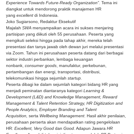
Experience Towards Future-Ready Organization”
. Tema ini
diangkat untuk mendorong praktik manajemen HR
yang
excellent
di Indonesia.
Joko Sugiarsono, Redaktur Eksekutif
Majalah
SWA
menyampaikan acara ini sukses menjaring
partisipan yang diikuti oleh 55 perusahaan. Peserta yang
mengikuti seleksi hingga pada tahap akhir, mereka telah
presentasi dan tanya jawab oleh dewan juri melalui presentasi
via Zoom. Tahun ini perusahaan peserta datang dari berbagai
sektor industri perbankan, lembaga keuangan
nonbank,
consumer goods
, manufaktur, perkebunan,
pertambangan dan energi, transportasi, distribusi,
telekomunikasi hingga sejumlah
startup
.
Peserta dibagi ke dalam sejumlah kategori bidang HR yang
menjadi peminatan diantaranya kategori
Learning &
Development (L&D) and Knowledge Management, Reward
Management & Talent Retention Strategy, HR Digitization and
People Analytics, Employer Branding and Talent
Acquisition,
serta
Wellbeing Management
. Hasil akhir penilaian,
perusahaan perserta akan mendapatkan rating pengelolaan
HR:
Excellent, Very Good
dan
Good
. Adapun Jawara
HR