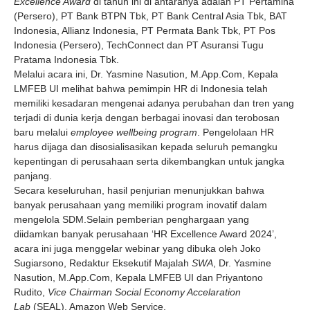
Excellence Award
di tahun ini di antaranya adalah PT Pertamina
(Persero), PT Bank BTPN Tbk, PT Bank Central Asia Tbk, BAT
Indonesia, Allianz Indonesia, PT Permata Bank Tbk, PT Pos
Indonesia (Persero), TechConnect dan PT Asuransi Tugu
Pratama Indonesia Tbk.
Melalui acara ini, Dr. Yasmine Nasution, M.App.Com, Kepala
LMFEB UI melihat bahwa pemimpin HR di Indonesia telah
memiliki kesadaran mengenai adanya perubahan dan tren yang
terjadi di dunia kerja dengan berbagai inovasi dan terobosan
baru melalui
employee wellbeing program
. Pengelolaan HR
harus dijaga dan disosialisasikan kepada seluruh pemangku
kepentingan di perusahaan serta dikembangkan untuk jangka
panjang.
Secara keseluruhan, hasil penjurian menunjukkan bahwa
banyak perusahaan yang memiliki program inovatif dalam
mengelola SDM.Selain pemberian penghargaan yang
diidamkan banyak perusahaan ‘HR Excellence Award 2024’,
acara ini juga menggelar webinar yang dibuka oleh Joko
Sugiarsono, Redaktur Eksekutif Majalah
SWA
, Dr. Yasmine
Nasution, M.App.Com, Kepala LMFEB UI dan Priyantono
Rudito,
Vice Chairman Social Economy Accelaration
Lab
(SEAL), Amazon Web Service.