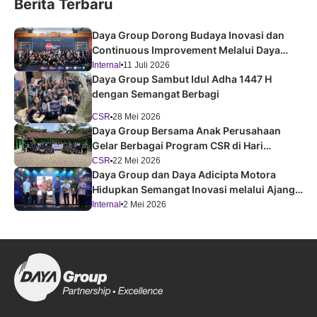
Berita Terbaru
Daya Group Dorong Budaya Inovasi dan
Continuous Improvement Melalui Daya
Improvement Forum 2026
Internal
11 Juli 2026
Daya Group Sambut Idul Adha 1447 H
dengan Semangat Berbagi
CSR
28 Mei 2026
Daya Group Bersama Anak Perusahaan
Gelar Berbagai Program CSR di Hari
Pendidikan Nasional 2026
CSR
22 Mei 2026
Daya Group dan Daya Adicipta Motora
Hidupkan Semangat Inovasi melalui Ajang
Festival Improvement 2026
Internal
2 Mei 2026