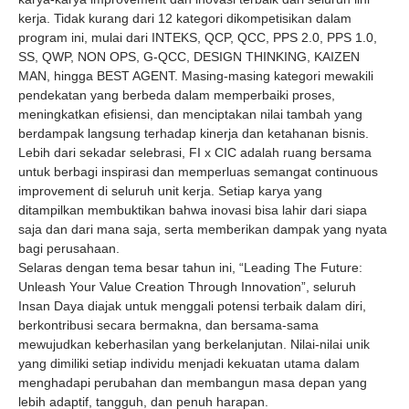
kerja. Tidak kurang dari 12 kategori dikompetisikan dalam
program ini, mulai dari INTEKS, QCP, QCC, PPS 2.0, PPS 1.0,
SS, QWP, NON OPS, G-QCC, DESIGN THINKING, KAIZEN
MAN, hingga BEST AGENT. Masing-masing kategori mewakili
pendekatan yang berbeda dalam memperbaiki proses,
meningkatkan efisiensi, dan menciptakan nilai tambah yang
berdampak langsung terhadap kinerja dan ketahanan bisnis.
Lebih dari sekadar selebrasi, FI x CIC adalah ruang bersama
untuk berbagi inspirasi dan memperluas semangat
continuous
improvement
di seluruh unit kerja. Setiap karya yang
ditampilkan membuktikan bahwa inovasi bisa lahir dari siapa
saja dan dari mana saja, serta memberikan dampak yang nyata
bagi perusahaan.
Selaras dengan tema besar tahun ini, “Leading The Future:
Unleash Your Value Creation Through Innovation”, seluruh
Insan Daya diajak untuk menggali potensi terbaik dalam diri,
berkontribusi secara bermakna, dan bersama-sama
mewujudkan keberhasilan yang berkelanjutan. Nilai-nilai unik
yang dimiliki setiap individu menjadi kekuatan utama dalam
menghadapi perubahan dan membangun masa depan yang
lebih adaptif, tangguh, dan penuh harapan.