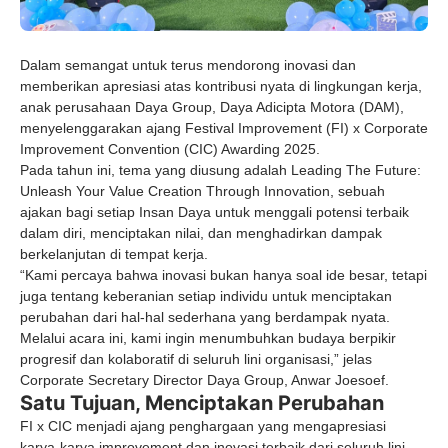
Dalam semangat untuk terus mendorong inovasi dan
memberikan apresiasi atas kontribusi nyata di lingkungan kerja,
anak perusahaan Daya Group, Daya Adicipta Motora (DAM),
menyelenggarakan ajang Festival Improvement (FI) x Corporate
Improvement Convention (CIC) Awarding 2025.
Pada tahun ini, tema yang diusung adalah
Leading The Future:
Unleash Your Value Creation Through Innovation
, sebuah
ajakan bagi setiap Insan Daya untuk menggali potensi terbaik
dalam diri, menciptakan nilai, dan menghadirkan dampak
berkelanjutan di tempat kerja.
“Kami percaya bahwa inovasi bukan hanya soal ide besar, tetapi
juga tentang keberanian setiap individu untuk menciptakan
perubahan dari hal-hal sederhana yang berdampak nyata.
Melalui acara ini, kami ingin menumbuhkan budaya berpikir
progresif dan kolaboratif di seluruh lini organisasi,” jelas
Corporate Secretary Director Daya Group, Anwar Joesoef.
Satu Tujuan, Menciptakan Perubahan
FI x CIC menjadi ajang penghargaan yang mengapresiasi
karya-karya improvement dan inovasi terbaik dari seluruh lini