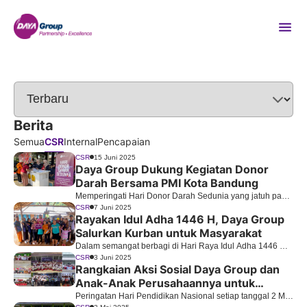
Berita
Semua
CSR
Internal
Pencapaian
CSR
15 Juni 2025
Daya Group Dukung Kegiatan Donor
Darah Bersama PMI Kota Bandung
Memperingati Hari Donor Darah Sedunia yang jatuh pada
tanggal 14 Juni 2025, Daya Group menunjukkan
CSR
7 Juni 2025
Rayakan Idul Adha 1446 H, Daya Group
komitmennya terhadap kemanusiaan dengan mendukung
Salurkan Kurban untuk Masyarakat
kegiatan donor darah yang diselenggarakan oleh Palang
Merah Indonesia (PMI) Kota Bandung.
Dalam semangat berbagi di Hari Raya Idul Adha 1446 H,
Daya Group kembali menyalurkan hewan kurban sebagai
CSR
3 Juni 2025
Rangkaian Aksi Sosial Daya Group dan
bagian dari komitmen sosial perusahaan. Tahun ini,
Anak-Anak Perusahaannya untuk
penyaluran dilakukan di wilayah sekitar Tempat
Memperingati Hari Pendidikan Nasional
Pembuangan Akhir (TPA) Sarimukti.
Peringatan Hari Pendidikan Nasional setiap tanggal 2 Mei