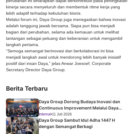
perubahan ini diharapkan dapat berkontribusi pada peningkatan
kinerja secara menyeluruh dan membentuk ritme kerja yang
lebih adaptif terhadap kebutuhan bisnis.
Melalui forum ini, Daya Group juga menegaskan bahwa inovasi
adalah tanggung jawab bersama. Siapa pun bisa menjadi
bagian dari perubahan, selama ada kemauan untuk melihat
tantangan sebagai peluang dan keberanian untuk mengambil
langkah pertama.
“Semoga semangat berinovasi dan berkolaborasi ini bisa
menjadi langkah awal untuk mendorong lebih banyak inisiatif
positif dari insan Daya,” jelas Anwar Joesoef, Corporate
Secretary Director Daya Group.
Berita Terbaru
Daya Group Dorong Budaya Inovasi dan
Continuous Improvement Melalui Daya
Improvement Forum 2026
Internal
11 Juli 2026
Daya Group Sambut Idul Adha 1447 H
dengan Semangat Berbagi