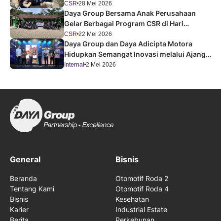
CSR
28 Mei 2026
Daya Group Bersama Anak Perusahaan
Gelar Berbagai Program CSR di Hari
Pendidikan Nasional 2026
CSR
22 Mei 2026
Daya Group dan Daya Adicipta Motora
Hidupkan Semangat Inovasi melalui Ajang
Festival Improvement 2026
Internal
2 Mei 2026
General
Bisnis
Beranda
Otomotif Roda 2
Tentang Kami
Otomotif Roda 4
Bisnis
Kesehatan
Karier
Industrial Estate
Berita
Perkebunan