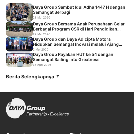
perusahaan Daya Group. Mengusung tema “Sailing into
Greatness”, acara yang berlangsung pada 10 Juli 2026 ini
Daya Group Sambut Idul Adha 1447 H dengan
Semangat Berbagi
menjadi momentum bagi seluruh insan Daya untuk berlayar
28 Mei 2026
bersama menuju pencapaian yang lebih besar melalui budaya
Daya Group Bersama Anak Perusahaan Gelar
perbaikan […]
Berbagai Program CSR di Hari Pendidikan
Nasional 2026
22 Mei 2026
Daya Group dan Daya Adicipta Motora
Hidupkan Semangat Inovasi melalui Ajang
Festival Improvement 2026
2 Mei 2026
Daya Group Rayakan HUT ke 54 dengan
Semangat Sailing into Greatness
16 April 2026
Berita Selengkapnya