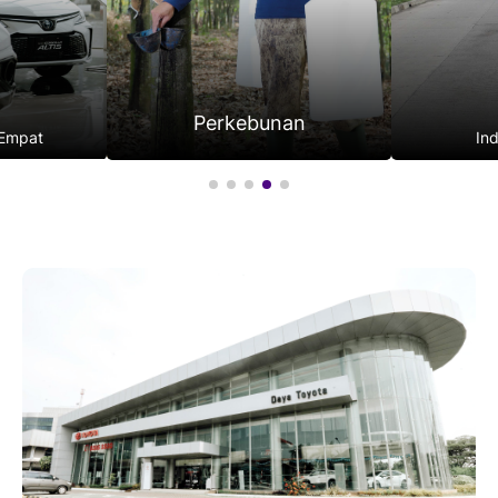
Industri
at
Perkebunan