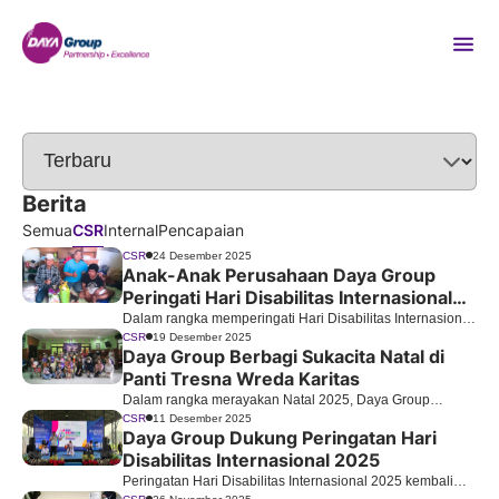
Berita
Semua
CSR
Internal
Pencapaian
CSR
24 Desember 2025
Anak-Anak Perusahaan Daya Group
Peringati Hari Disabilitas Internasional
melalui Rangkaian Program CSR
Dalam rangka memperingati Hari Disabilitas Internasional
pada tanggal 3 Desember, anak-anak perusahaan Daya
CSR
19 Desember 2025
Daya Group Berbagi Sukacita Natal di
Group melaksanakan rangkaian kegiatan CSR yang
Panti Tresna Wreda Karitas
bertujuan untuk mendukung kesejahteraan para
penyandang disabilitas.
Dalam rangka merayakan Natal 2025, Daya Group
melaksanakan kegiatan sosial dengan mengunjungi Panti
CSR
11 Desember 2025
Daya Group Dukung Peringatan Hari
Tresna Wreda Karitas.
Disabilitas Internasional 2025
Peringatan Hari Disabilitas Internasional 2025 kembali