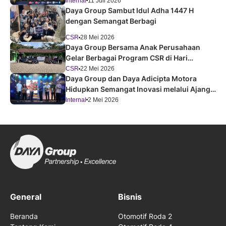
Improvement Forum 2026
Internal
11 Juli 2026
Daya Group Sambut Idul Adha 1447 H
dengan Semangat Berbagi
CSR
28 Mei 2026
Daya Group Bersama Anak Perusahaan
Gelar Berbagai Program CSR di Hari
Pendidikan Nasional 2026
CSR
22 Mei 2026
Daya Group dan Daya Adicipta Motora
Hidupkan Semangat Inovasi melalui Ajang
Festival Improvement 2026
Internal
2 Mei 2026
General
Bisnis
Beranda
Otomotif Roda 2