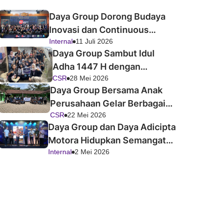
Daya Group Dorong Budaya
Inovasi dan Continuous
Internal
11 Juli 2026
Improvement Melalui Daya
Daya Group Sambut Idul
Improvement Forum 2026
Adha 1447 H dengan
CSR
28 Mei 2026
Semangat Berbagi
Daya Group Bersama Anak
Perusahaan Gelar Berbagai
CSR
22 Mei 2026
Program CSR di Hari
Daya Group dan Daya Adicipta
Pendidikan Nasional 2026
Motora Hidupkan Semangat
Internal
2 Mei 2026
Inovasi melalui Ajang Festival
Improvement 2026